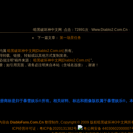
·暗黑破坏神中文网 ·点击：72891次 · Www.Diablo2.Com.Cn ·
下一篇文章：
第一场景任务
均属
暗黑破坏神中文网[Diablo2.Com.cn]
所有。
得转载、链接、转贴或以其他方式复制发表。
必须注明“稿件来源：
暗黑破坏神中文网[Diablo2.Com.cn]
”。
袭；如引用页面，请务必注明来自本站（含域名连接），谢谢！
注册商标是归于暴雪娱乐®所有。相关材料、标志和图像版权属于暴雪娱乐®。本
内容由
DiabloFans.Com.Cn
整理制作, Copyright © 2009 版权
暗黑破坏神3中文网
所
ICP经营许可证：粤ICP备2020131382号
粤公网安备 44030602000007