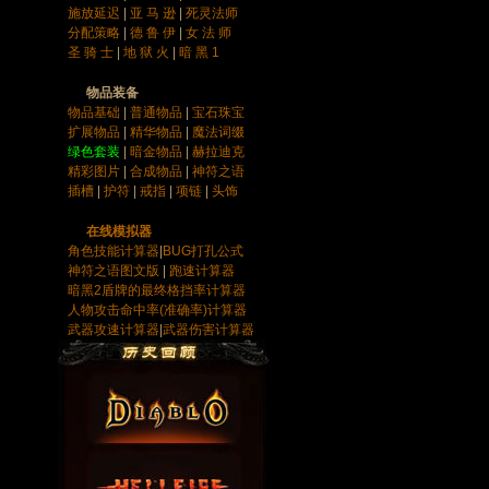
施放延迟
|
亚 马 逊
|
死灵法师
分配策略
|
德 鲁 伊
|
女 法 师
圣 骑 士
|
地 狱 火
|
暗 黑 1
物品装备
物品基础
|
普通物品
|
宝石
珠宝
扩展物品
|
精华物品
|
魔法词缀
绿色套装
|
暗金物品
|
赫拉迪克
精彩图片
|
合成物品
|
神符之语
插槽
|
护符
|
戒指
|
项链
|
头饰
在线模拟器
角色技能计算器
|
BUG打孔公式
神符之语图文版
|
跑速计算器
暗黑2盾牌的最终格挡率计算器
人物攻击命中率(准确率)计算器
武器攻速计算器
|
武器伤害计算器