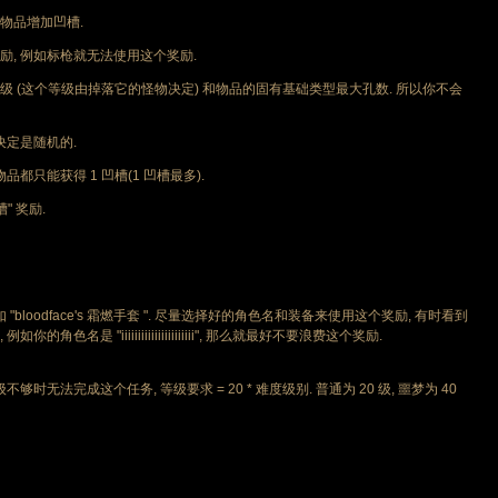
品增加凹槽.
 例如标枪就无法使用这个奖励.
(这个等级由掉落它的怪物决定) 和物品的固有基础类型最大孔数. 所以你不会
决定是随机的.
都只能获得 1 凹槽(1 凹槽最多).
 奖励.
oodface's 霜燃手套 ". 尽量选择好的角色名和装备来使用这个奖励, 有时看到
名是 "iiiiiiiiiiiiiiiiiiiiii", 那么就最好不要浪费这个奖励.
法完成这个任务, 等级要求 = 20 * 难度级别. 普通为 20 级, 噩梦为 40