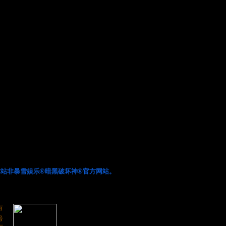
站非暴雪娱乐®暗黑破坏神®官方网站。
有
号