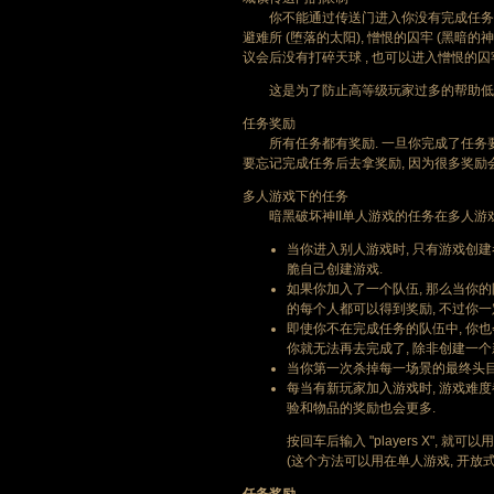
你不能通过传送门进入你没有完成任务的区域.
避难所 (堕落的太阳), 憎恨的囚牢 (黑暗的神
议会后没有打碎天球 , 也可以进入憎恨的囚
这是为了防止高等级玩家过多的帮助低等
任务奖励
所有任务都有奖励. 一旦你完成了任务要
要忘记完成任务后去拿奖励, 因为很多奖励
多人游戏下的任务
暗黑破坏神II单人游戏的任务在多人游戏下
当你进入别人游戏时, 只有游戏创建
脆自己创建游戏.
如果你加入了一个队伍, 那么当你的
的每个人都可以得到奖励, 不过你
即使你不在完成任务的队伍中, 你也
你就无法再去完成了, 除非创建一个
当你第一次杀掉每一场景的最终头目时
每当有新玩家加入游戏时, 游戏难度
验和物品的奖励也会更多.
按回车后输入 "players X", 
(这个方法可以用在单人游戏, 开放式战