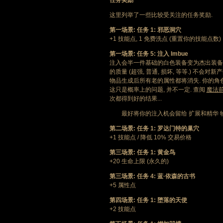
任务奖励
这里列举了一些比较受关注的任务奖励.
第一场景: 任务 1: 邪恶洞穴
+1 技能点, 1 免费洗点 (重置你的技能点数)
第一场景: 任务 5: 注入 Imbue
注入会半一件基础的白色装备变为杰出装备. 
的质量 (超强, 普通, 损坏, 等等.) 不
物品生成后所有老的属性都将消失. 你的角色
这只是概率上的问题, 并不一定. 查阅
魔法
次都得到好的结果...
最好将你的注入机会留给 扩展和精华 物
第二场景: 任务 1: 罗达门特的巢穴
+1 技能点 / 降低 10% 交易价格
第三场景: 任务 1: 黄金鸟
+20 生命上限 (永久的)
第三场景: 任务 4: 蓝·依森的古书
+5 属性点
第四场景: 任务 1: 堕落的天使
+2 技能点