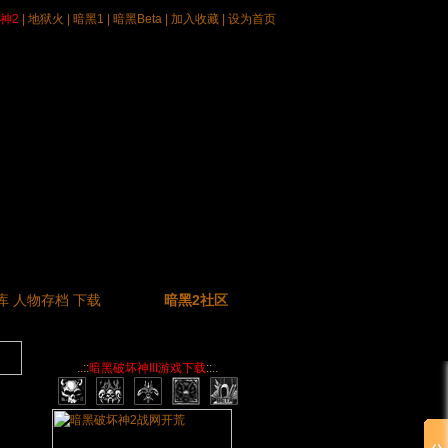
神2
|
地狱火
|
暗黑1
|
暗黑Beta
|
加入收藏
|
设为首页
库
人物存档
下载
暗黑2社区
..::
暗黑破坏神III游戏下载
::..