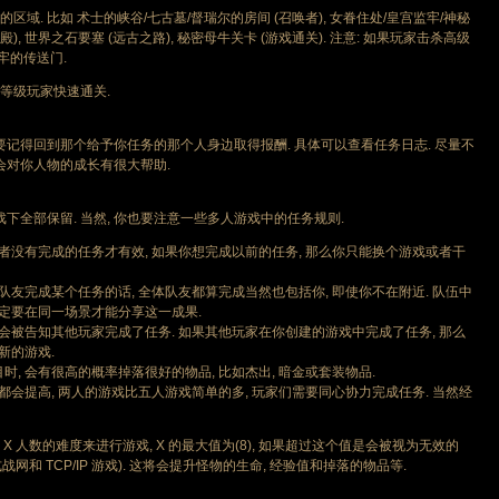
 比如 术士的峡谷/七古墓/督瑞尔的房间 (召唤者), 女眷住处/皇宫监牢/神秘
殿), 世界之石要塞 (远古之路), 秘密母牛关卡 (游戏通关). 注意: 如果玩家击杀高级
牢的传送门.
级玩家快速通关.
记得回到那个给予你任务的那个人身边取得报酬. 具体可以查看任务日志. 尽量不
会对你人物的成长有很大帮助.
全部保留. 当然, 你也要注意一些多人游戏中的任务规则.
者没有完成的任务才有效, 如果你想完成以前的任务, 那么你只能换个游戏或者干
队友完成某个任务的话, 全体队友都算完成当然也包括你, 即使你不在附近. 队伍中
一定要在同一场景才能分享这一成果.
会被告知其他玩家完成了任务. 如果其他玩家在你创建的游戏中完成了任务, 那么
新的游戏.
, 会有很高的概率掉落很好的物品, 比如杰出, 暗金或套装物品.
都会提高, 两人的游戏比五人游戏简单的多, 玩家们需要同心协力完成任务. 当然经
就可以用 X 人数的难度来进行游戏, X 的最大值为(8), 如果超过这个值是会被视为无效的
网和 TCP/IP 游戏). 这将会提升怪物的生命, 经验值和掉落的物品等.